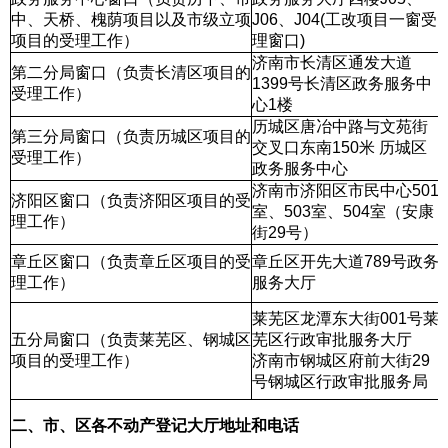
中、天桥、槐荫项目以及市级立项
J06、J04(工改项目一窗受
项目的受理工作）
理窗口)
济南市长清区通发大道
第二分局窗口（负责长清区项目的
1399号长清区政务服务中
受理工作）
心1楼
历城区唐冶中路与文苑街
第三分局窗口（负责历城区项目的
交叉口东南150米 历城区
受理工作）
政务服务中心
济南市济阳区市民中心501
济阳区窗口（负责济阳区项目的受
室、503室、504室（安康
理工作）
街29号）
章丘区窗口（负责章丘区项目的受
章丘区开先大道789号政务
理工作）
服务大厅
莱芜区龙潭东大街001号莱
五分局窗口（负责莱芜区、钢城区
芜区行政审批服务大厅
项目的受理工作）
济南市钢城区府前大街29
号钢城区行政审批服务局
二、市、区各不动产登记大厅地址和电话