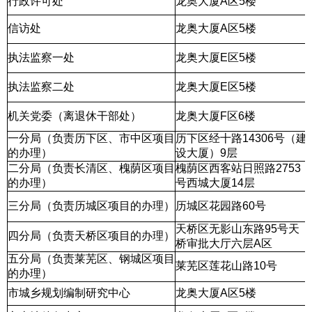
行政许可处
龙奥大厦A区5楼
信访处
龙奥大厦A区5楼
执法监察一处
龙奥大厦E区5楼
执法监察二处
龙奥大厦E区5楼
机关党委（离退休干部处）
龙奥大厦F区6楼
一分局（负责历下区、市中区项目
历下区经十路14306号（建
的办理）
设大厦）9层
二分局（负责长清区、槐荫区项目
槐荫区西客站日照路2753
的办理）
号西城大厦14层
三分局（负责历城区项目的办理）
历城区花园路60号
天桥区无影山东路95号天
四分局（负责天桥区项目的办理）
桥审批大厅六层A区
五分局（负责莱芜区、钢城区项目
莱芜区莲花山路10号
的办理）
市城乡规划编制研究中心
龙奥大厦A区5楼